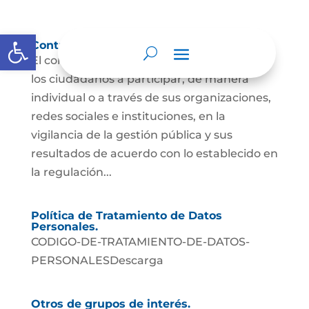
Abrir barra de herramientas
Control social
El control social es el derecho y el deber de
los ciudadanos a participar, de manera
individual o a través de sus organizaciones,
redes sociales e instituciones, en la
vigilancia de la gestión pública y sus
resultados de acuerdo con lo establecido en
la regulación...
Política de Tratamiento de Datos
Personales.
CODIGO-DE-TRATAMIENTO-DE-DATOS-
PERSONALESDescarga
Otros de grupos de interés.