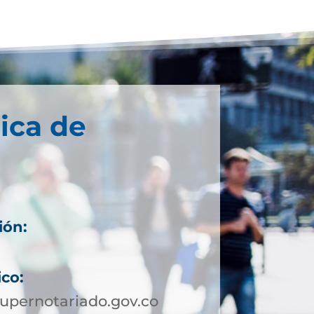
ica de
ión:
ico:
upernotariado.gov.co