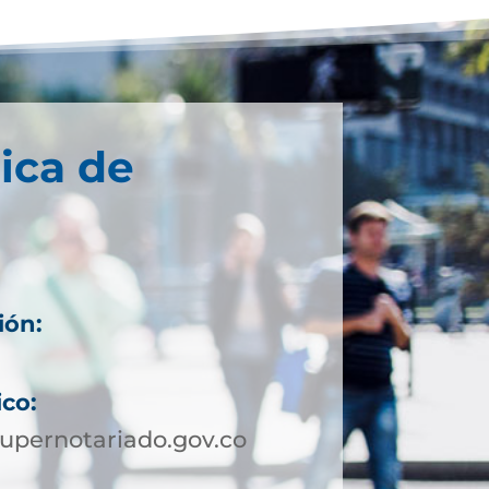
ica de
ión:
ico:
upernotariado.gov.co