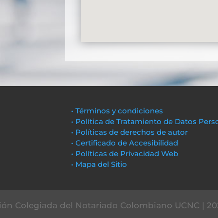
• Términos y condiciones
• Política de Tratamiento de Datos Pers
• Políticas de derechos de autor
• Certificado de Accesibilidad
• Políticas de Privacidad Web
• Mapa del Sitio
ón Colegiada del Notariado Colombiano UCNC | 20