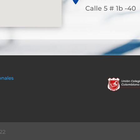
Calle 5 # 1b -40
onales
22