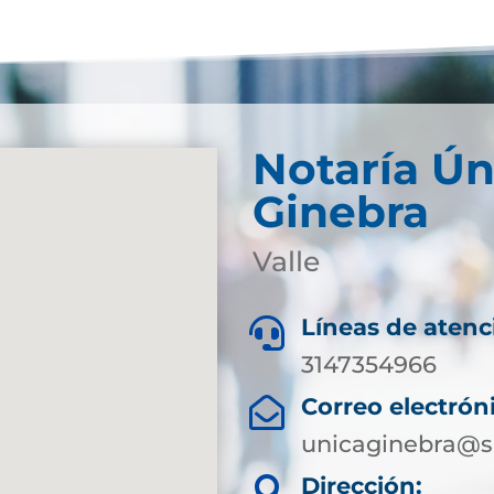
Notaría Ún
Ginebra
Valle
Líneas de atenc

3147354966
Correo electrón

unicaginebra@s
Dirección:
