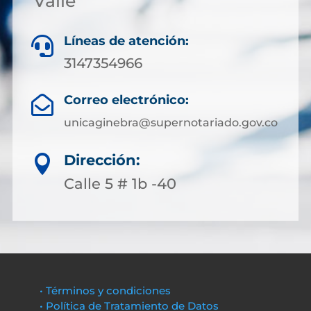
Valle
Líneas de atención:

3147354966
Correo electrónico:

unicaginebra@supernotariado.gov.co
Dirección:

Calle 5 # 1b -40
• Términos y condiciones
• Política de Tratamiento de Datos