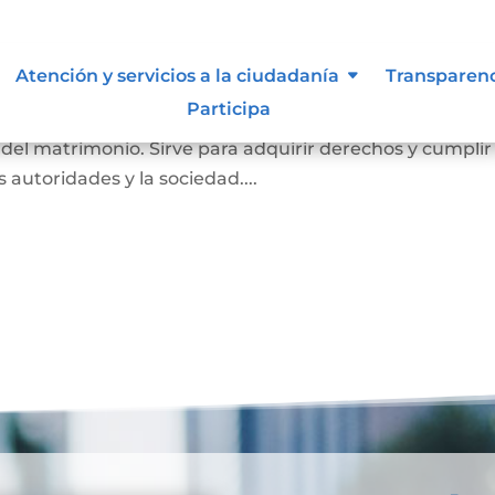
imonio
Atención y servicios a la ciudadanía
Transparen
Participa
a probar que una persona está casada. En él se registr
o del matrimonio. Sirve para adquirir derechos y cumplir
as autoridades y la sociedad....