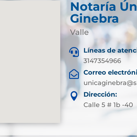
Notaría Ún
Ginebra
Valle
Líneas de atenc

3147354966
Correo electrón

unicaginebra@s
Dirección:

Calle 5 # 1b -40