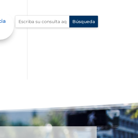
cia
an