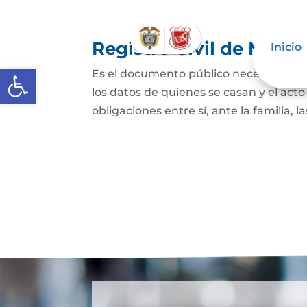
Registro Civil de Matr
Inicio
Abrir barra de herramientas
Es el documento público necesario par
los datos de quienes se casan y el act
obligaciones entre sí, ante la familia, l