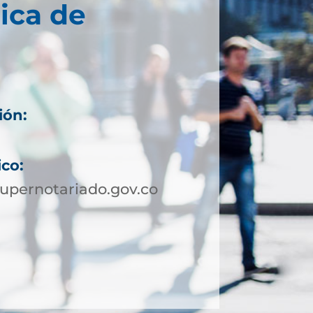
ica de
ión:
ico:
upernotariado.gov.co