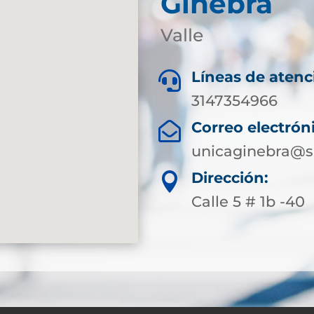
Ginebra
Valle
Líneas de atenc

3147354966
Correo electrón

unicaginebra@s
Dirección:

Calle 5 # 1b -40