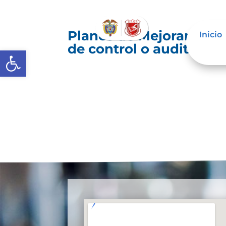
Planes de Mejoramiento
Inicio
de control o auditoría 
Abrir barra de herramientas