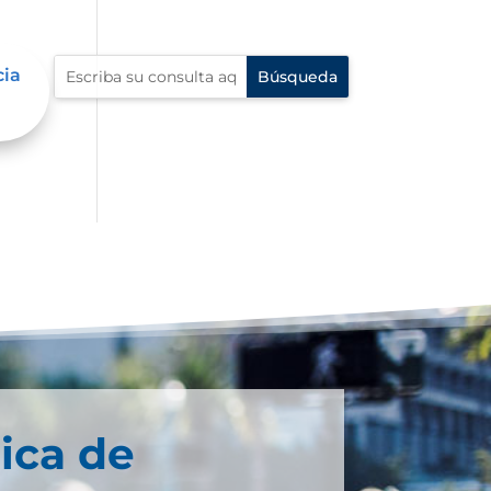
cia
ica de