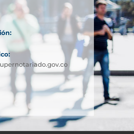
ión:
ico:
upernotariado.gov.co