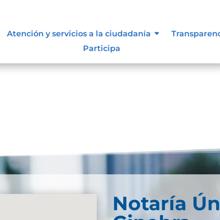
 vigentes exigidos por los entes
Atención y servicios a la ciudadanía
Transparen
externos o internos.
Participa
Notaría Ún