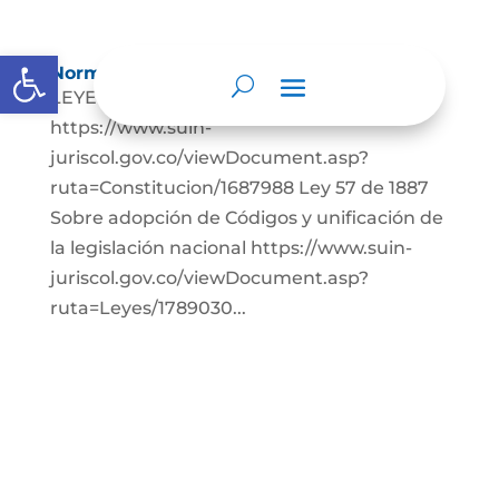
Abrir barra de herramientas
Normatividad
LEYES: Constitución Política de Colombia.
https://www.suin-
juriscol.gov.co/viewDocument.asp?
ruta=Constitucion/1687988 Ley 57 de 1887
Sobre adopción de Códigos y unificación de
la legislación nacional https://www.suin-
juriscol.gov.co/viewDocument.asp?
ruta=Leyes/1789030...