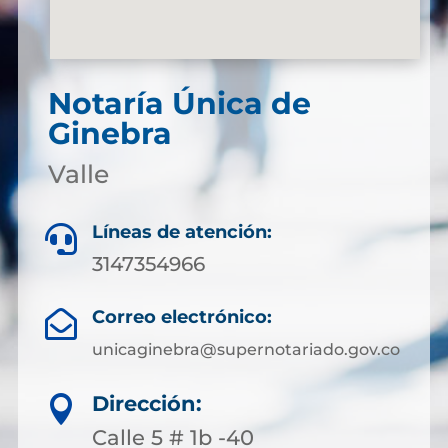
Notaría Única de
Ginebra
Valle
Líneas de atención:

3147354966
Correo electrónico:

unicaginebra@supernotariado.gov.co
Dirección:

Calle 5 # 1b -40