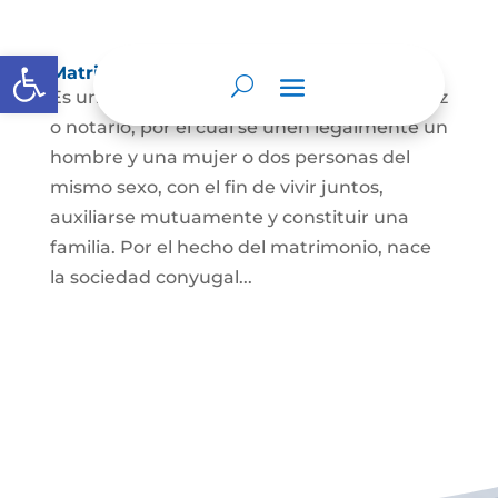
Abrir barra de herramientas
Matrimonio Civil
Es un contrato solemne celebrado ante juez
o notario, por el cual se unen legalmente un
hombre y una mujer o dos personas del
mismo sexo, con el fin de vivir juntos,
auxiliarse mutuamente y constituir una
familia. Por el hecho del matrimonio, nace
la sociedad conyugal...