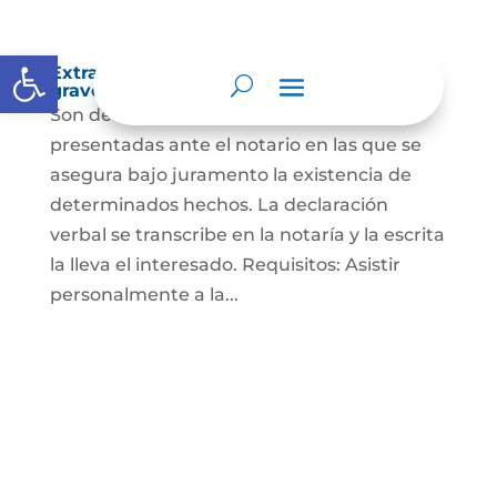
Abrir barra de herramientas
Extra-proceso o declaración bajo la
gravedad de juramento
Son declaraciones verbales o escritas
presentadas ante el notario en las que se
asegura bajo juramento la existencia de
determinados hechos. La declaración
verbal se transcribe en la notaría y la escrita
la lleva el interesado. Requisitos: Asistir
personalmente a la...