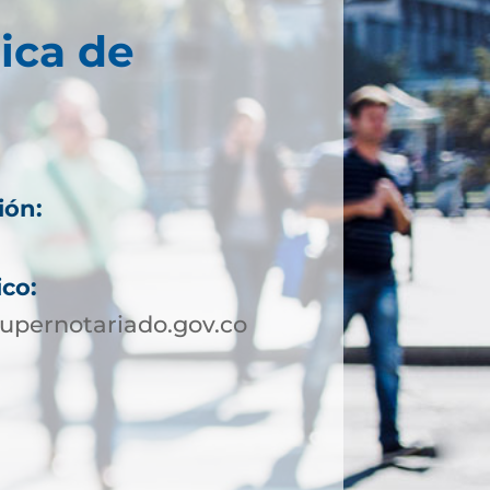
ica de
ión:
ico:
upernotariado.gov.co