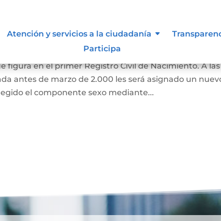
 de Identidad Sexual en el
Atención y servicios a la ciudadanía
Transparen
miento
Participa
e figura en el primer Registro Civil de Nacimiento. A las
ada antes de marzo de 2.000 les será asignado un nuev
regido el componente sexo mediante...