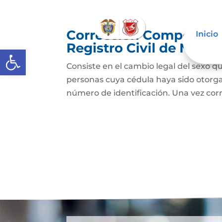
Corrección Componente
Inicio
Registro Civil de Naci
Abrir barra de herramientas
Consiste en el cambio legal del sexo qu
personas cuya cédula haya sido otorg
número de identificación. Una vez cor