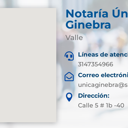
Notaría Ún
Ginebra
Valle
Líneas de atenc

3147354966
Correo electrón

unicaginebra@s
Dirección:

Calle 5 # 1b -40