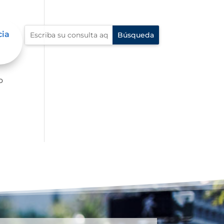
cia
o