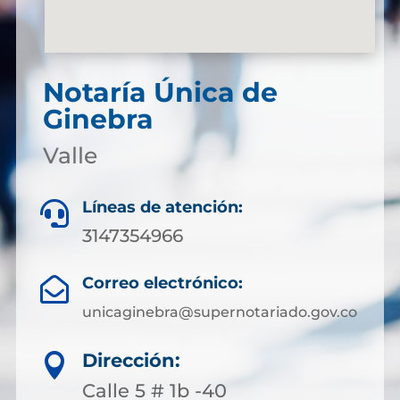
Notaría Única de
Ginebra
Valle
Líneas de atención:

3147354966
Correo electrónico:

unicaginebra@supernotariado.gov.co
Dirección:

Calle 5 # 1b -40