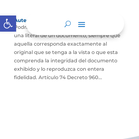
Abrir barra de herramientas
Autenticación de Copias
Podrá autenticarse una copia mecánica o
una literal de un documento, siempre que
aquella corresponda exactamente al
original que se tenga a la vista o que esta
comprenda la integridad del documento
exhibido y lo reproduzca con entera
fidelidad. Artículo 74 Decreto 960...