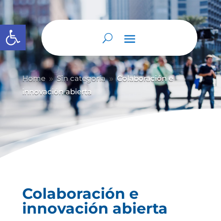
Abrir barra de herramientas
Home
Sin categoría
Colaboración e
9
9
innovación abierta
Colaboración e
innovación abierta