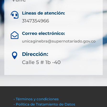
Líneas de atención:

3147354966
Correo electrónico:

unicaginebra@supernotariado.gov.co
Dirección:

Calle 5 # 1b -40
• Términos y condiciones
• Política de Tratamiento de Datos