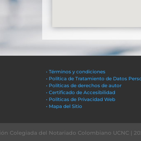
• Términos y condiciones
• Política de Tratamiento de Datos Pers
• Políticas de derechos de autor
• Certificado de Accesibilidad
• Políticas de Privacidad Web
• Mapa del Sitio
ón Colegiada del Notariado Colombiano UCNC | 20