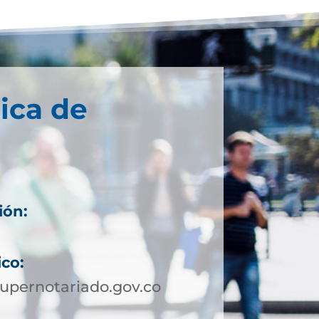
ica de
ión:
ico:
upernotariado.gov.co