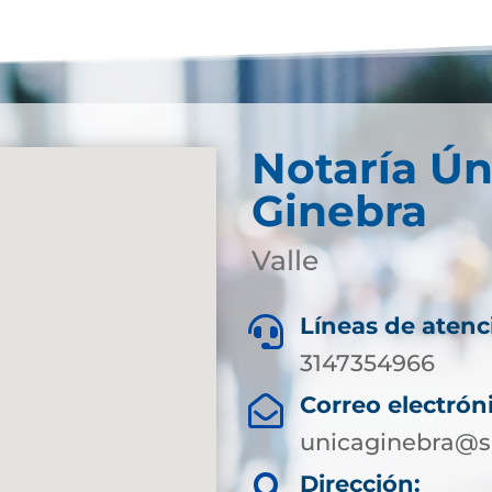
Notaría Ún
Ginebra
Valle
Líneas de atenc

3147354966
Correo electrón

unicaginebra@s
Dirección:
