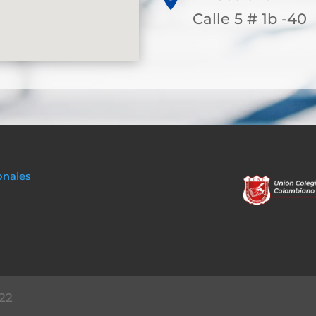
Calle 5 # 1b -40
onales
22