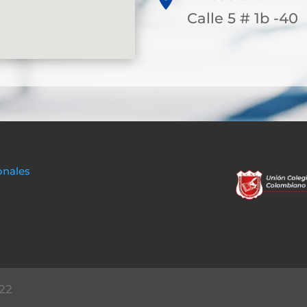
Calle 5 # 1b -40
onales
22