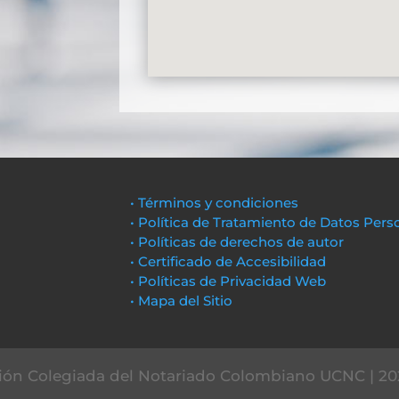
• Términos y condiciones
• Política de Tratamiento de Datos Pers
• Políticas de derechos de autor
• Certificado de Accesibilidad
• Políticas de Privacidad Web
• Mapa del Sitio
ón Colegiada del Notariado Colombiano UCNC | 20