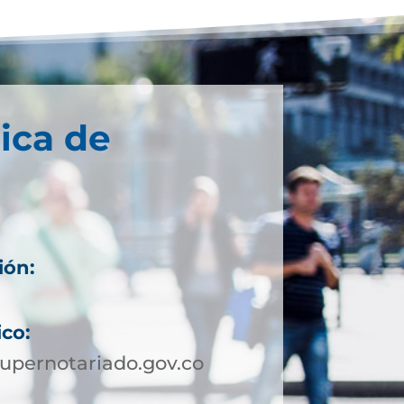
ica de
ión:
ico:
upernotariado.gov.co