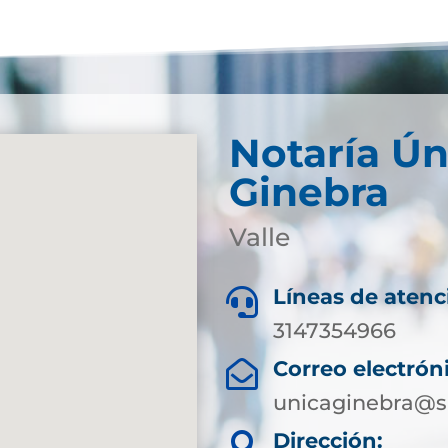
Notaría Ún
Ginebra
Valle
Líneas de atenc

3147354966
Correo electrón

unicaginebra@s
Dirección:
