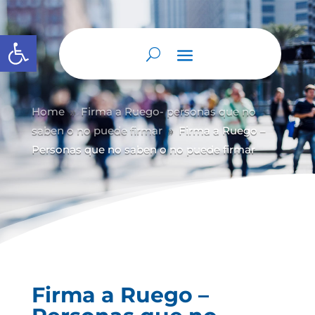
Abrir barra de herramientas
Home
Firma a Ruego- personas que no
9
saben o no puede firmar
Firma a Ruego –
9
Personas que no saben o no puede firmar
Firma a Ruego –